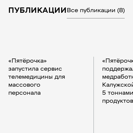
ПУБЛИКАЦИИ
Все публикации
(8)
«Пятёрочка»
«Пятёроч
запустила сервис
поддержа
телемедицины для
медработ
массового
Калужско
персонала
5 тоннам
продукто