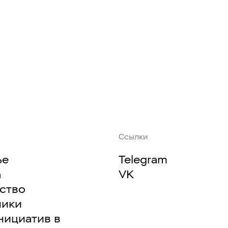
Ссылки
ье
Telegram
а
VK
ство
ники
нициатив в