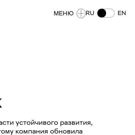
RU
EN
МЕНЮ
К
асти устойчивого развития,
этому компания обновила